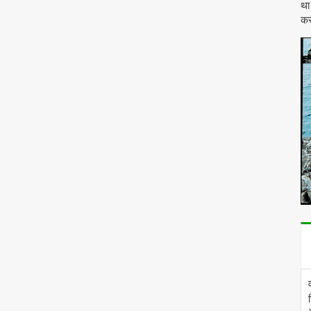
था
कर