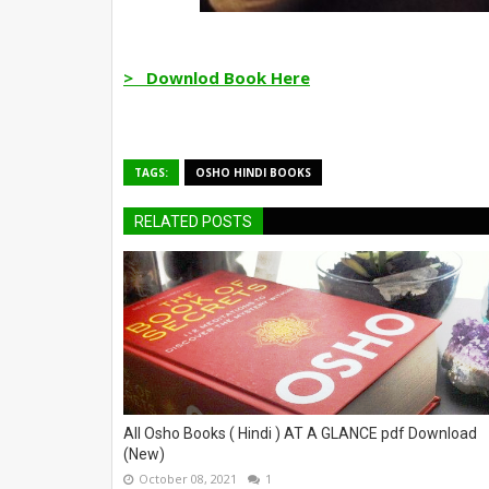
> Downlod Book Here
TAGS:
OSHO HINDI BOOKS
RELATED POSTS
All Osho Books ( Hindi ) AT A GLANCE pdf Download
(New)
October 08, 2021
1