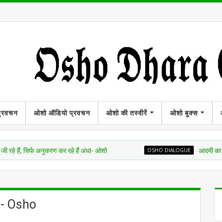
प्रवचन
ओशो ऑडियो प्रवचन
ओशो की तस्वीरें
ओशो बुक्स
र्फ अनुकरण कर रहे हैं अंधा- ओशो
OSHO DIALOGUE
आदमी का मन तो बहुत को
 - Osho