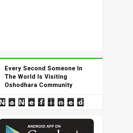
Every Second Someone In
The World Is Visiting
Oshodhara Community
N
a
N
e
f
i
n
e
d