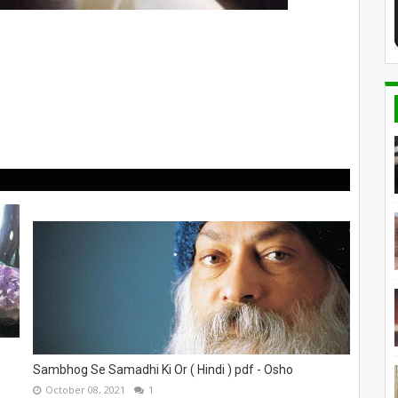
Sambhog Se Samadhi Ki Or ( Hindi ) pdf - Osho
October 08, 2021
1