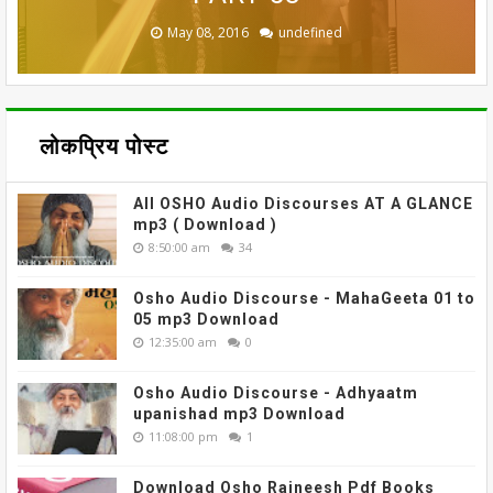
June 27, 2021
May 08, 2016
May 08, 2016
May 08, 2016
May 08, 2016
undefined
undefined
undefined
undefined
undefined
लोकप्रिय पोस्ट
All OSHO Audio Discourses AT A GLANCE
mp3 ( Download )
8:50:00 am
34
Osho Audio Discourse - MahaGeeta 01 to
05 mp3 Download
12:35:00 am
0
Osho Audio Discourse - Adhyaatm
upanishad mp3 Download
11:08:00 pm
1
Download Osho Rajneesh Pdf Books