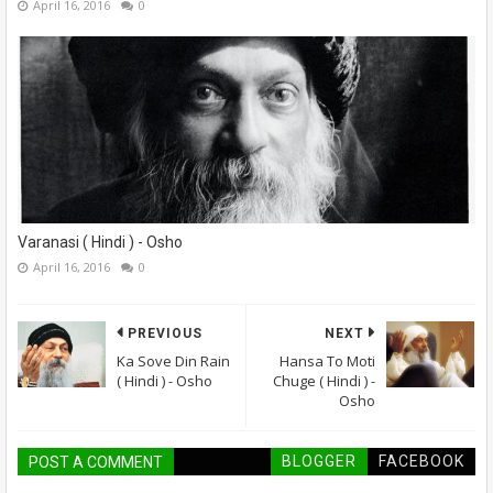
April 16, 2016
0
Varanasi ( Hindi ) - Osho
April 16, 2016
0
PREVIOUS
NEXT
Ka Sove Din Rain
Hansa To Moti
( Hindi ) - Osho
Chuge ( Hindi ) -
Osho
BLOGGER
FACEBOOK
POST A COMMENT