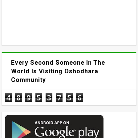
Every Second Someone In The
World Is Visiting Oshodhara
Community
4
8
9
5
3
7
5
6