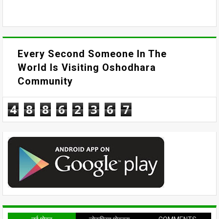
Every Second Someone In The
World Is Visiting Oshodhara
Community
4
8
8
6
2
3
6
8