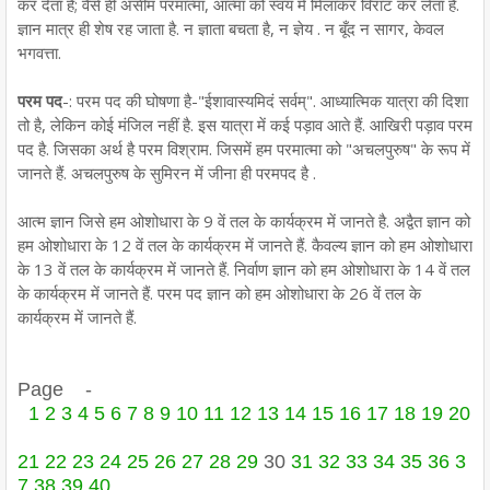
कर देता है; वैसे ही असीम परमात्मा, आत्मा को स्वयं में मिलाकर विराट कर लेता है.
ज्ञान मात्र ही शेष रह जाता है. न ज्ञाता बचता है, न ज्ञेय . न बूँद न सागर, केवल
भगवत्ता.
परम पद
-: परम पद की घोषणा है-"ईशावास्यमिदं सर्वम्". आध्यात्मिक यात्रा की दिशा
तो है, लेकिन कोई मंजिल नहीं है. इस यात्रा में कई पड़ाव आते हैं. आखिरी पड़ाव परम
पद है. जिसका अर्थ है परम विश्राम. जिसमें हम परमात्मा को "अचलपुरुष" के रूप में
जानते हैं. अचलपुरुष के सुमिरन में जीना ही परमपद है .
आत्म ज्ञान जिसे हम ओशोधारा के 9 वें तल के कार्यक्रम में जानते है. अद्वैत ज्ञान को
हम ओशोधारा के 12 वें तल के कार्यक्रम में जानते हैं. कैवल्य ज्ञान को हम ओशोधारा
के 13 वें तल के कार्यक्रम में जानते हैं. निर्वाण ज्ञान को हम ओशोधारा के 14 वें तल
के कार्यक्रम में जानते हैं. परम पद ज्ञान को हम ओशोधारा के 26 वें तल के
कार्यक्रम में जानते हैं.
Page -
1
2
3
4
5
6
7
8
9
10
11
12
13
14
15
16
17
18
19
20
21
22
23
24
25
26
27
28
29
30
31
32
33
34
35
36
3
7
38
39
40