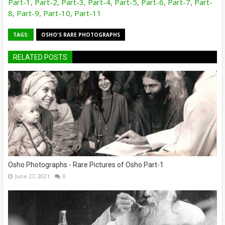
Part-1
,
Part-2
,
Part-3
,
Part-4
,
Part-5
,
Part-6
,
Part-7
,
Part-
8
,
Part-9
,
Part-10
,
Part-11
TAGS:
OSHO'S RARE PHOTOGRAPHS
RELATED POSTS
Osho Photographs - Rare Pictures of Osho Part-1
June 27, 2021
0