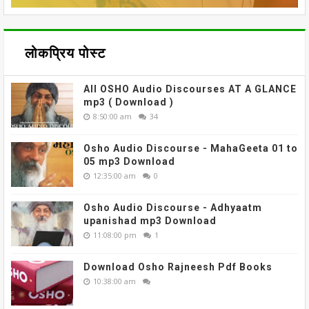
लोकप्रिय पोस्ट
All OSHO Audio Discourses AT A GLANCE
mp3 ( Download )
8:50:00 am
34
Osho Audio Discourse - MahaGeeta 01 to
05 mp3 Download
12:35:00 am
0
Osho Audio Discourse - Adhyaatm
upanishad mp3 Download
11:08:00 pm
1
Download Osho Rajneesh Pdf Books
10:38:00 am