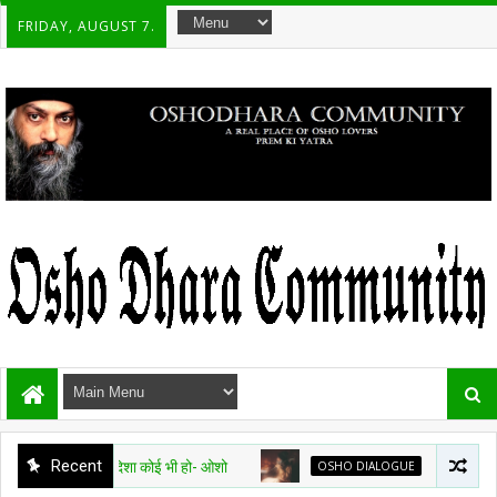
FRIDAY, AUGUST 7.
Recent
 चाहे दिशा कोई भी हो- ओशो
OSHO DIALOGUE
तुमसों मन लागो है मोरा -ओशो