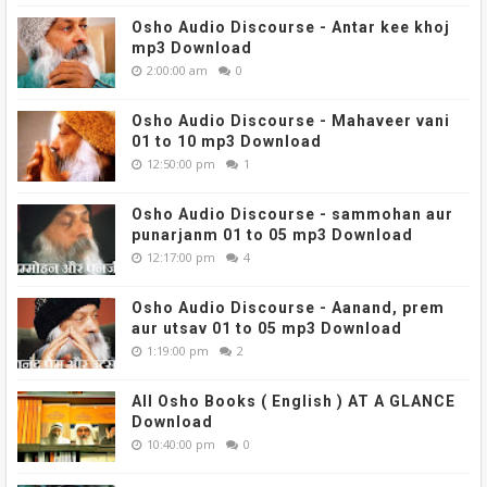
Osho Audio Discourse - Antar kee khoj
mp3 Download
2:00:00 am
0
Osho Audio Discourse - Mahaveer vani
01 to 10 mp3 Download
12:50:00 pm
1
Osho Audio Discourse - sammohan aur
punarjanm 01 to 05 mp3 Download
12:17:00 pm
4
Osho Audio Discourse - Aanand, prem
aur utsav 01 to 05 mp3 Download
1:19:00 pm
2
All Osho Books ( English ) AT A GLANCE
Download
10:40:00 pm
0