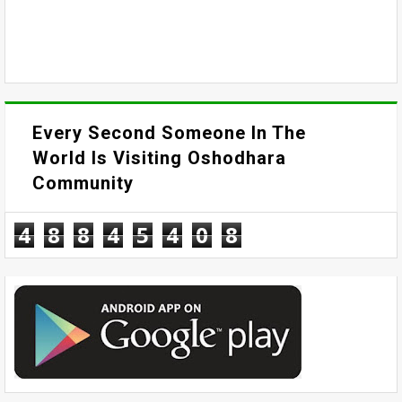
Every Second Someone In The
World Is Visiting Oshodhara
Community
4
8
8
4
5
4
0
9