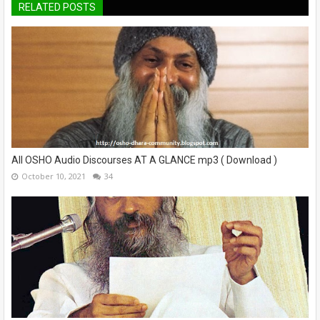
RELATED POSTS
All OSHO Audio Discourses AT A GLANCE mp3 ( Download )
October 10, 2021
34