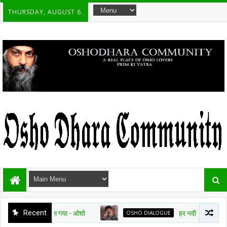
THURSDAY, AUGUST 6.
Recent
समें अमृत बरस गया - ओशो
OSHO DIALOGUE
हर नदी सागर की तरफ जा रही है