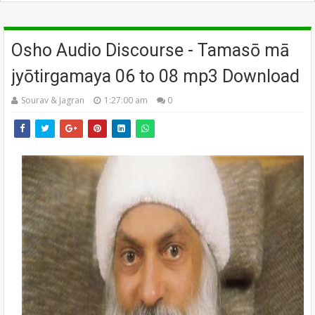
Osho Audio Discourse - Tamasō mā
jyōtirgamaya 06 to 08 mp3 Download
Sourav & Jagran
1:27:00 am
0