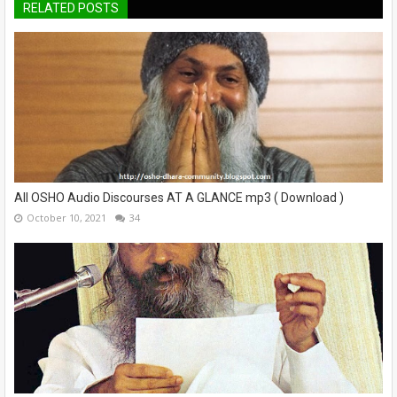
RELATED POSTS
All OSHO Audio Discourses AT A GLANCE mp3 ( Download )
October 10, 2021
34