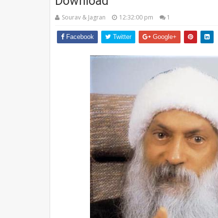
Download
Sourav & Jagran
12:32:00 pm
1
Facebook
Twitter
Google+