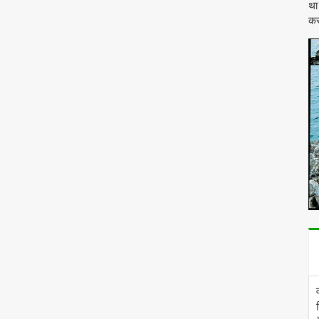
था
कर