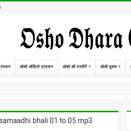
T
प्रवचन
ओशो ऑडियो प्रवचन
ओशो की तस्वीरें
ओशो बुक्स
 samaadhi bhali 01 to 05 mp3