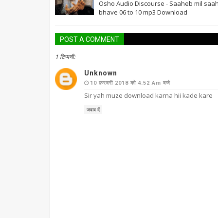
Osho Audio Discourse - Saaheb mil saa
bhave 06 to 10 mp3 Download
POST A COMMENT
1 टिप्पणी:
Unknown
10 फ़रवरी 2018 को 4:52 Am बजे
Sir yah muze download karna hii kade kare
जवाब दें