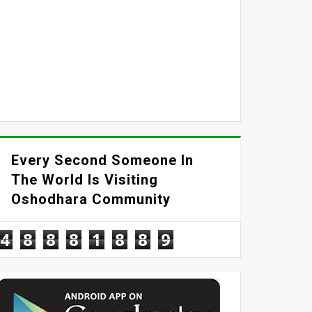
Every Second Someone In
The World Is Visiting
Oshodhara Community
4
8
8
8
1
8
8
9